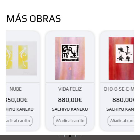
MÁS OBRAS
VIDA FELIZ
CHO-O-SE-E-MI-O-O
ESPE
880,00
€
880,00
€
90
SACHIYO KANEKO
SACHIYO KANEKO
PINK
Añadir al carrito
Añadir al carrito
Añadir 