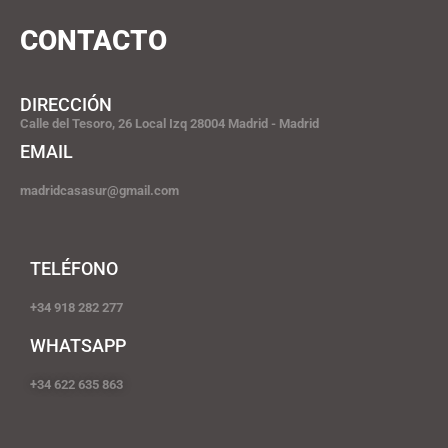
CONTACTO
DIRECCIÓN
Calle del Tesoro, 26 Local Izq 28004 Madrid - Madrid
EMAIL
madridcasasur@gmail.com
TELÉFONO
+34 918 282 277
WHATSAPP
+34 622 635 863