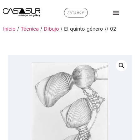
ARTSHOP
Inicio
/
Técnica
/
Dibujo
/ El quinto género // 02