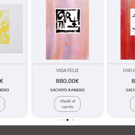
VIDA FELIZ
CHO-O-SE-E-MI-O-O
880,00
€
880,00
€
SACHIYO KANEKO
SACHIYO KANEKO
Añadir al
Añadir al
carrito
carrito