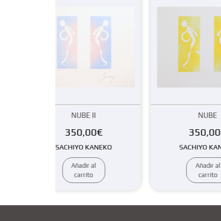
UBE II
NUBE
0,00
€
350,00
€
YO KANEKO
SACHIYO KANEKO
adir al
Añadir al
arrito
carrito